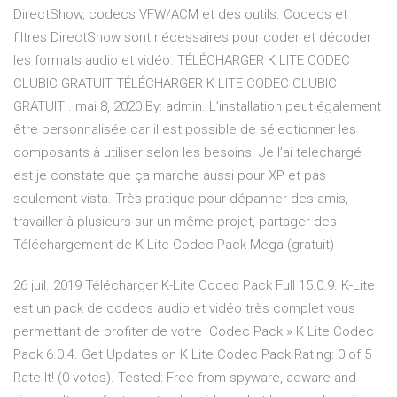
DirectShow, codecs VFW/ACM et des outils. Codecs et
filtres DirectShow sont nécessaires pour coder et décoder
les formats audio et vidéo. TÉLÉCHARGER K LITE CODEC
CLUBIC GRATUIT TÉLÉCHARGER K LITE CODEC CLUBIC
GRATUIT . mai 8, 2020 By: admin. L’installation peut également
être personnalisée car il est possible de sélectionner les
composants à utiliser selon les besoins. Je l’ai telechargé
est je constate que ça marche aussi pour XP et pas
seulement vista. Très pratique pour dépanner des amis,
travailler à plusieurs sur un même projet, partager des
Téléchargement de K-Lite Codec Pack Mega (gratuit)
26 juil. 2019 Télécharger K-Lite Codec Pack Full 15.0.9. K-Lite
est un pack de codecs audio et vidéo très complet vous
permettant de profiter de votre Codec Pack » K Lite Codec
Pack 6.0.4. Get Updates on K Lite Codec Pack Rating: 0 of 5
Rate It! (0 votes). Tested: Free from spyware, adware and