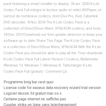
pack featuring a smart installer to deploy 24 avr. 2020 K-Lite
Codec Pack Full intègre le lecteur audio et vidéo BSPlayer, et
surtout de nombreux codecs, dont Divx Pro, Xvid, Cyberlink
DVD decoder, 8 Nov 2018 The K-Lite Codec Pack is a
collection of DirectShow filters, VFW/ACM codecs, and tools.
18 Dec 2019 Download our free update detector to keep your
software up to date Share This Page The K-Lite Codec Pack
is a collection of DirectShow filters, VFW/ACM With the K-Lite
Codec Pack you should be able to play all the Free download
K-Lite Codec Pack Full Latest Version | Codecs, Multimedia
Windows 10, Windows 7, Windows 8. Télécharger K-Lite
Codec Pack Full (gratuit) - Comment Ça ...
Programme bing bar cest quoi
License code for easeus data recovery wizard trial version
Logiciel dessin 3d gratuit mac os x
Certaine page internet ne saffiche pas
Counter strike en ligne sans telechargement