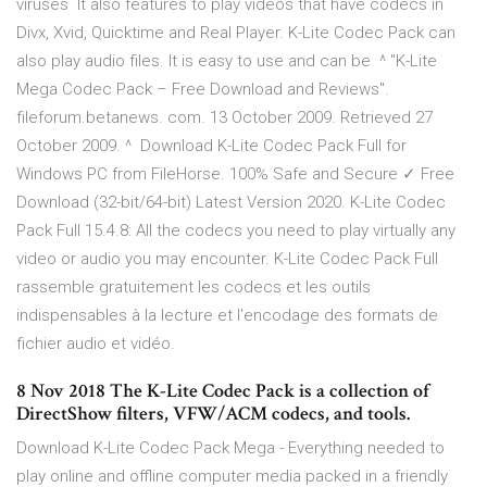
viruses It also features to play videos that have codecs in
Divx, Xvid, Quicktime and Real Player. K-Lite Codec Pack can
also play audio files. It is easy to use and can be ^ "K-Lite
Mega Codec Pack – Free Download and Reviews".
fileforum.betanews. com. 13 October 2009. Retrieved 27
October 2009. ^ Download K-Lite Codec Pack Full for
Windows PC from FileHorse. 100% Safe and Secure ✓ Free
Download (32-bit/64-bit) Latest Version 2020. K-Lite Codec
Pack Full 15.4.8: All the codecs you need to play virtually any
video or audio you may encounter. K-Lite Codec Pack Full
rassemble gratuitement les codecs et les outils
indispensables à la lecture et l'encodage des formats de
fichier audio et vidéo.
8 Nov 2018 The K-Lite Codec Pack is a collection of
DirectShow filters, VFW/ACM codecs, and tools.
Download K-Lite Codec Pack Mega - Everything needed to
play online and offline computer media packed in a friendly